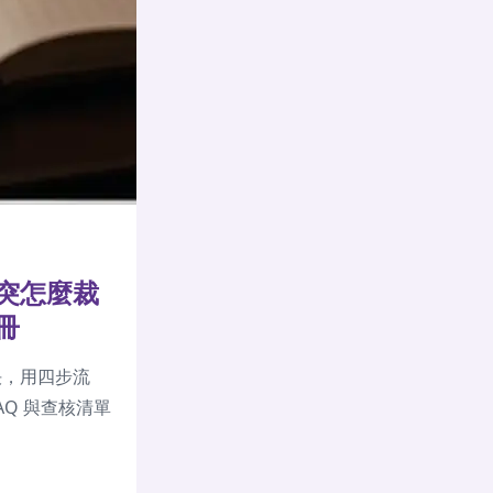
突怎麼裁
冊
決，用四步流
Q 與查核清單