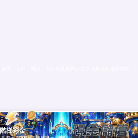
、規則、資料、機率、案例與風險界線建立可重現的研究路線。
階梯彩金
對應彩金，階梯越高送越狠。