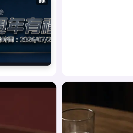
贊助
接
量
就