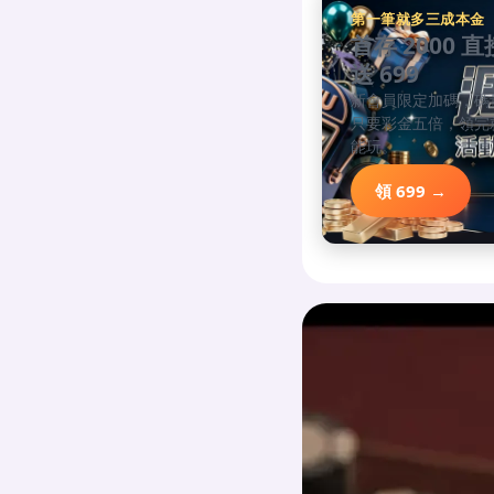
第一筆就多三成本金
首存 2000 直
送 699
新會員限定加碼，碼
只要彩金五倍，領完
能玩。
領 699 →