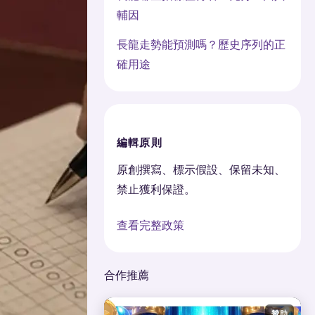
輔因
長龍走勢能預測嗎？歷史序列的正
確用途
編輯原則
原創撰寫、標示假設、保留未知、
禁止獲利保證。
查看完整政策
合作推薦
贊助