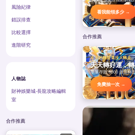
風險紀律
看我能領多少 →
錯誤排查
比較選擇
合作推薦
進階研究
今天的轉盤還沒人轉走
天天轉好運，轉
單筆存款 3000 就送轉
人物誌
免費抽一次 →
財神娛樂城-長龍攻略編輯
室
合作推薦