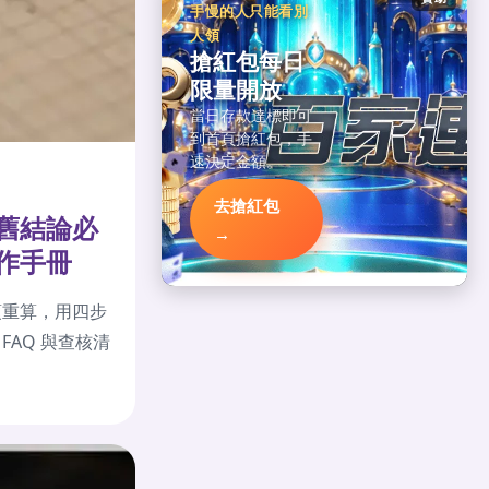
手慢的人只能看別
人領
搶紅包每日
限量開放
當日存款達標即可
到首頁搶紅包，手
速決定金額。
去搶紅包
舊結論必
→
作手冊
須重算，用四步
AQ 與查核清