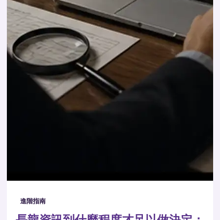
進階指南
長龍資訊到什麼程度才足以做決定：