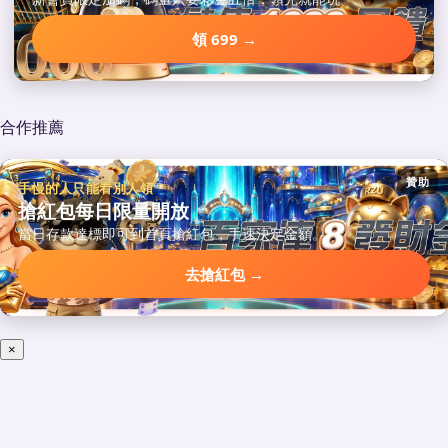
領 699 →
合作推薦
贊助
手慢的人只能看別人領
搶紅包每日限量開放
當日存款達標即可到首頁搶紅包，手速決定金額。
去搶紅包 →
×