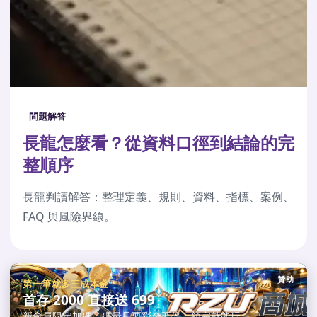
問題解答
長龍怎麼看？從資料口徑到結論的完
整順序
長龍判讀解答：整理定義、規則、資料、指標、案例、
FAQ 與風險界線。
贊助
第一筆就多三成本金
首存 2000 直接送 699
新會員限定加碼，碼量只要彩金五倍，領完就能玩。