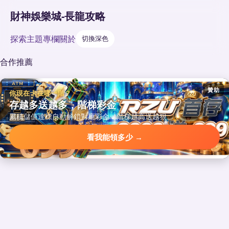
財神娛樂城-長龍攻略
探索
主題
專欄
關於
切換深色
合作推薦
贊助
你現在卡在哪一階？
存越多送越多，階梯彩金
累積儲值達標自動解鎖對應彩金，階梯越高送越狠。
看我能領多少 →