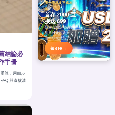
第一筆就多三成本
金
首存 2000 直
接送 699
新會員限定加碼，
碼量只要彩金五
倍，領完就能玩。
領 699 →
舊結論必
作手冊
須重算，用四步
AQ 與查核清