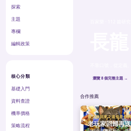
探索
主題
百家樂 · 112 篇研究
長龍
專欄
編輯政策
不靠口號，從定義
核心分類
瀏覽 8 個完整主題 →
基礎入門
合作推薦
資料查證
機率價格
很久沒回來？這包是你
老玩家回歸再送
策略流程
回鍋會員專屬彩金，優