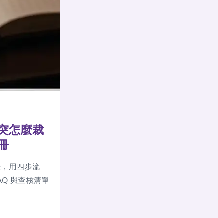
突怎麼裁
冊
決，用四步流
Q 與查核清單