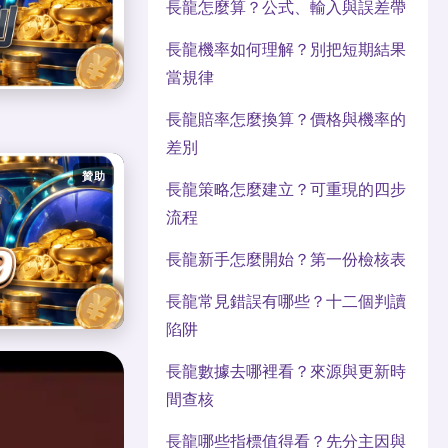
長龍怎麼算？公式、輸入與誤差帶
長龍機率如何理解？別把短期結果
當規律
長龍賠率怎麼換算？價格與機率的
差別
贊助
長龍策略怎麼建立？可重現的四步
流程
長龍新手怎麼開始？第一份檢核表
長龍常見錯誤有哪些？十二個判讀
陷阱
長龍數據去哪裡看？來源與更新時
間查核
長龍哪些指標值得看？先分主因與