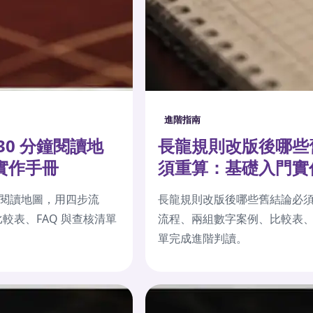
進階指南
30 分鐘閱讀地
長龍規則改版後哪些
實作手冊
須重算：基礎入門實
分鐘閱讀地圖，用四步流
長龍規則改版後哪些舊結論必
較表、FAQ 與查核清單
流程、兩組數字案例、比較表、F
單完成進階判讀。