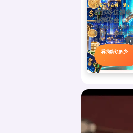
你現在卡在哪一階？
存越多送越多
階梯彩金
累積儲值達標自動解
對應彩金，階梯越高
越狠。
看我能領多少
→