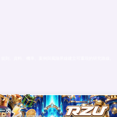
、規則、資料、機率、案例與風險界線建立可重現的研究路線。
的
一次
惠頁面一鍵領取不用問客服。