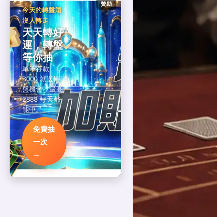
贊助
今天的轉盤還
沒人轉走
天天轉好
運，轉盤
等你抽
單筆存款
3000 就送轉
盤機會，最高
2888 每天都
能中。
免費抽
一次
→