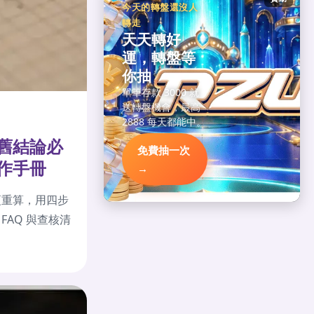
今天的轉盤還沒人
轉走
天天轉好
運，轉盤等
你抽
單筆存款 3000 就
送轉盤機會，最高
2888 每天都能中。
舊結論必
免費抽一次
作手冊
→
須重算，用四步
AQ 與查核清