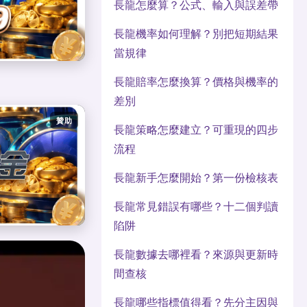
長龍怎麼算？公式、輸入與誤差帶
長龍機率如何理解？別把短期結果
當規律
長龍賠率怎麼換算？價格與機率的
差別
贊助
長龍策略怎麼建立？可重現的四步
流程
長龍新手怎麼開始？第一份檢核表
長龍常見錯誤有哪些？十二個判讀
陷阱
長龍數據去哪裡看？來源與更新時
間查核
長龍哪些指標值得看？先分主因與