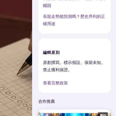
輔因
長龍走勢能預測嗎？歷史序列的正
確用途
編輯原則
原創撰寫、標示假設、保留未知、
禁止獲利保證。
查看完整政策
合作推薦
贊助