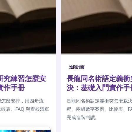
進階指南
研究練習怎麼安
長龍同名術語定義衝
實作手冊
決：基礎入門實作手
習怎麼安排，用四步流
長龍同名術語定義衝突怎麼裁
較表、FAQ 與查核清單
程、兩組數字案例、比較表、FA
完成進階判讀。