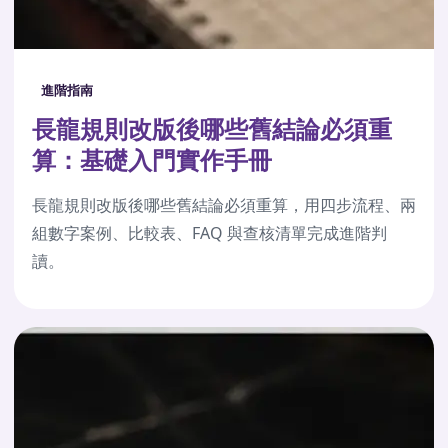
進階指南
長龍規則改版後哪些舊結論必須重
算：基礎入門實作手冊
長龍規則改版後哪些舊結論必須重算，用四步流程、兩
組數字案例、比較表、FAQ 與查核清單完成進階判
讀。