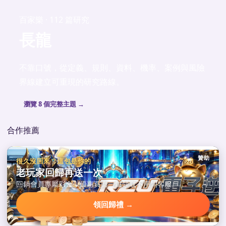
百家樂 · 112 篇研究
長龍
不靠口號，從定義、規則、資料、機率、案例與風險
界線建立可重現的研究路線。
瀏覽 8 個完整主題 →
合作推薦
贊助
很久沒回來？這包是你的
老玩家回歸再送一次
回鍋會員專屬彩金，優惠頁面一鍵領取不用問客服。
領回歸禮 →