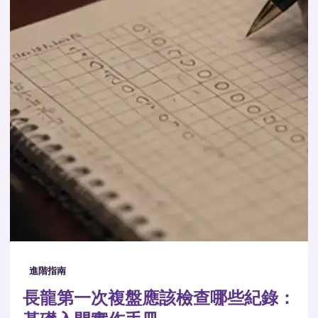
進階指南
長龍第一次複盤應該檢查哪些紀錄：