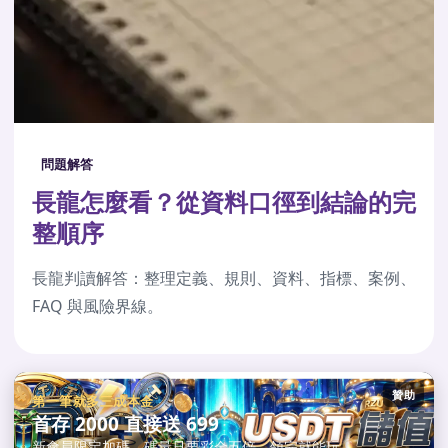
問題解答
長龍怎麼看？從資料口徑到結論的完
整順序
長龍判讀解答：整理定義、規則、資料、指標、案例、
FAQ 與風險界線。
贊助
第一筆就多三成本金
首存 2000 直接送 699
新會員限定加碼，碼量只要彩金五倍，領完就能玩。