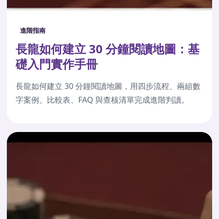
進階指南
長龍如何建立 30 分鐘閱讀地圖：基
礎入門實作手冊
長龍如何建立 30 分鐘閱讀地圖，用四步流程、兩組數
字案例、比較表、FAQ 與查核清單完成進階判讀。