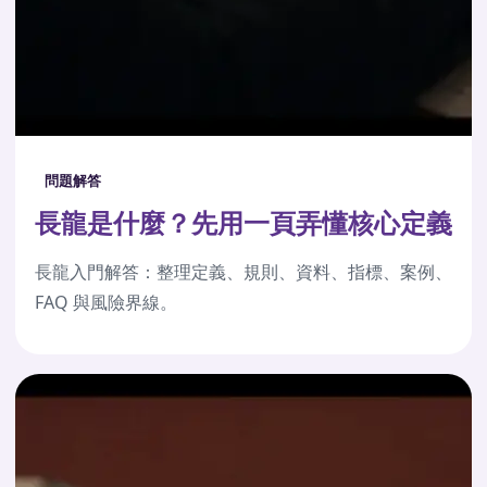
問題解答
長龍是什麼？先用一頁弄懂核心定義
長龍入門解答：整理定義、規則、資料、指標、案例、
FAQ 與風險界線。