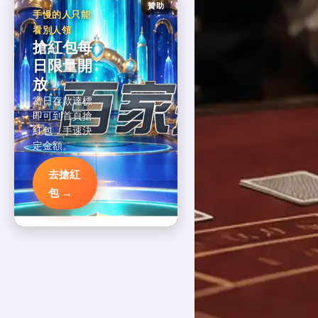
贊助
手慢的人只能
看別人領
搶紅包每
日限量開
放
當日存款達標
即可到首頁搶
紅包，手速決
定金額。
去搶紅
包 →