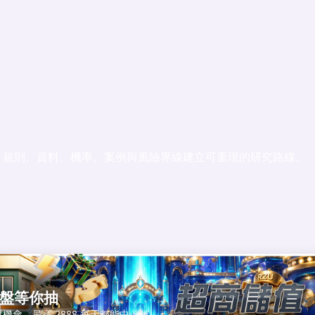
、規則、資料、機率、案例與風險界線建立可重現的研究路線。
盤等你抽
盤機會，最高 2888 每天都能中。