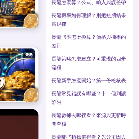
長龍怎麼算？公式、輸入與誤差帶
長龍機率如何理解？別把短期結果
當規律
長龍賠率怎麼換算？價格與機率的
差別
贊助
長龍策略怎麼建立？可重現的四步
流程
長龍新手怎麼開始？第一份檢核表
長龍常見錯誤有哪些？十二個判讀
陷阱
長龍數據去哪裡看？來源與更新時
間查核
長龍哪些指標值得看？先分主因與