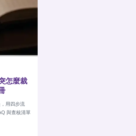
突怎麼裁
冊
決，用四步流
Q 與查核清單