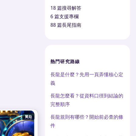
18 篇搜尋解答
6 篇支援專欄
88 篇長尾指南
熱門研究路線
長龍是什麼？先用一頁弄懂核心定
義
長龍怎麼看？從資料口徑到結論的
完整順序
長龍規則有哪些？開始前必查的條
贊助
件