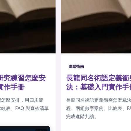
進階指南
研究練習怎麼安
長龍同名術語定義衝
實作手冊
決：基礎入門實作手
習怎麼安排，用四步流
長龍同名術語定義衝突怎麼裁
較表、FAQ 與查核清單
程、兩組數字案例、比較表、FA
完成進階判讀。