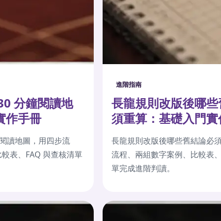
進階指南
30 分鐘閱讀地
長龍規則改版後哪些
實作手冊
須重算：基礎入門實
分鐘閱讀地圖，用四步流
長龍規則改版後哪些舊結論必
較表、FAQ 與查核清單
流程、兩組數字案例、比較表、F
單完成進階判讀。