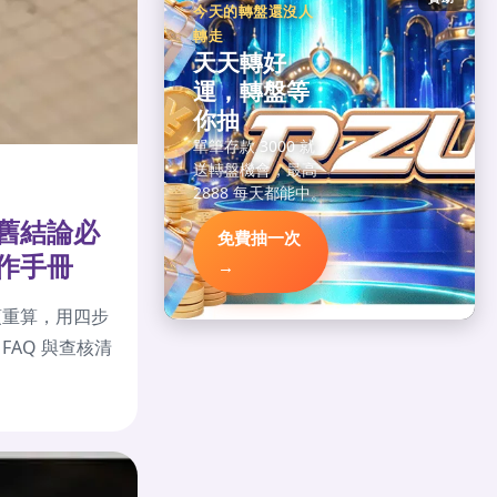
今天的轉盤還沒人
轉走
天天轉好
運，轉盤等
你抽
單筆存款 3000 就
送轉盤機會，最高
2888 每天都能中。
舊結論必
免費抽一次
作手冊
→
須重算，用四步
AQ 與查核清