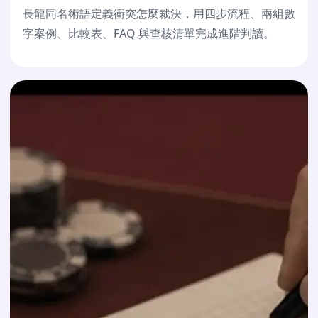
長龍同名術語定義衝突怎麼裁決，用四步流程、兩組數
字案例、比較表、FAQ 與查核清單完成進階判讀。