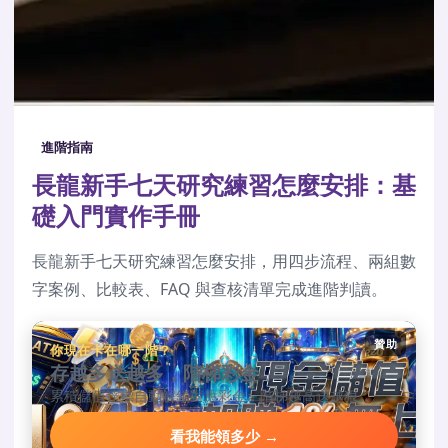
進階指南
長龍新手七天研究練習怎麼安排：基
礎入門實作手冊
長龍新手七天研究練習怎麼安排，用四步流程、兩組數
字案例、比較表、FAQ 與查核清單完成進階判讀。
贊助
你現在卡在哪一階？
存越多送越多，階梯彩金
累積儲值達標自動解鎖對應彩金，階梯越高送越狠。
看我能領多少 →