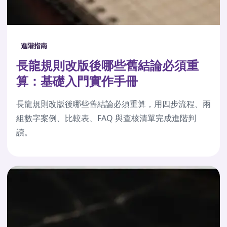
進階指南
長龍規則改版後哪些舊結論必須重
算：基礎入門實作手冊
長龍規則改版後哪些舊結論必須重算，用四步流程、兩
組數字案例、比較表、FAQ 與查核清單完成進階判
讀。