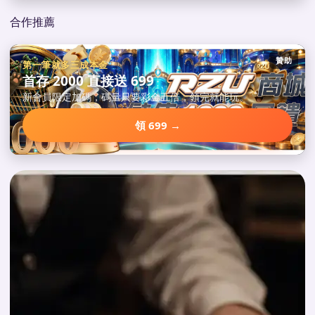
合作推薦
贊助
第一筆就多三成本金
首存 2000 直接送 699
新會員限定加碼，碼量只要彩金五倍，領完就能玩。
領 699 →