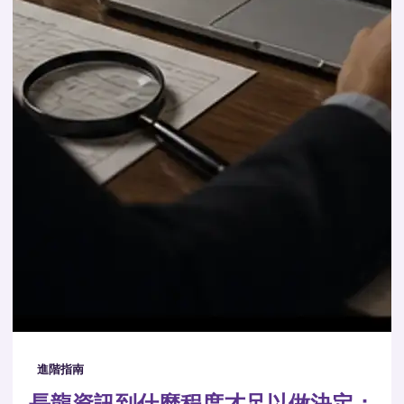
進階指南
長龍資訊到什麼程度才足以做決定：