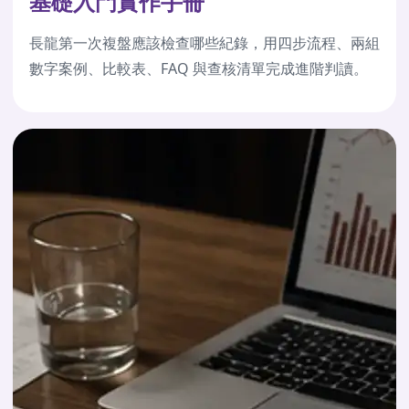
基礎入門實作手冊
長龍第一次複盤應該檢查哪些紀錄，用四步流程、兩組
數字案例、比較表、FAQ 與查核清單完成進階判讀。