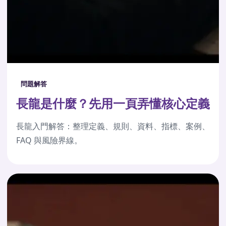
問題解答
長龍是什麼？先用一頁弄懂核心定義
長龍入門解答：整理定義、規則、資料、指標、案例、
FAQ 與風險界線。