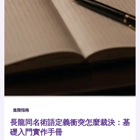
進階指南
長龍同名術語定義衝突怎麼裁決：基
礎入門實作手冊