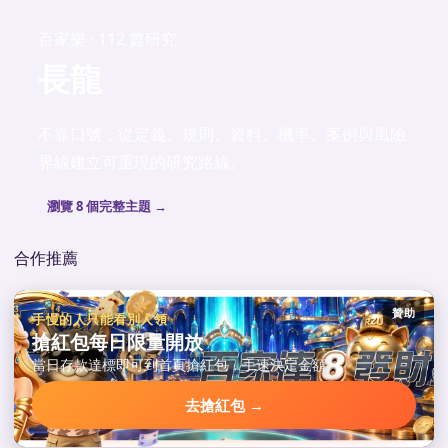
百家樂 · 112 篇研究
長龍
不靠口號，從定義、規則、資料、機率、案例與風險
界線建立可重現的研究路線。
瀏覽 8 個完整主題 →
合作推薦
贊助
手慢的人只能看別人領
搶紅包每日限量開放
當日存款達標即可到首頁搶紅包，手速決定金額。
去搶紅包 →