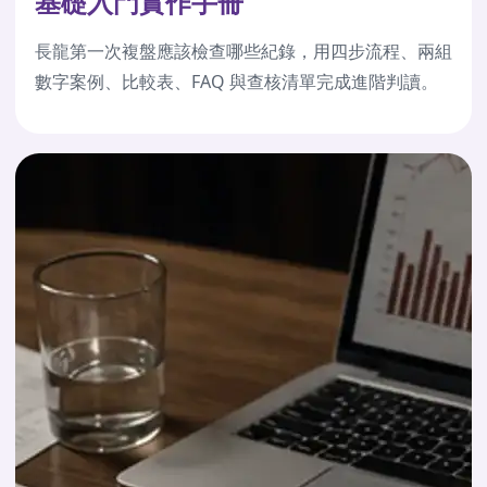
基礎入門實作手冊
長龍第一次複盤應該檢查哪些紀錄，用四步流程、兩組
數字案例、比較表、FAQ 與查核清單完成進階判讀。