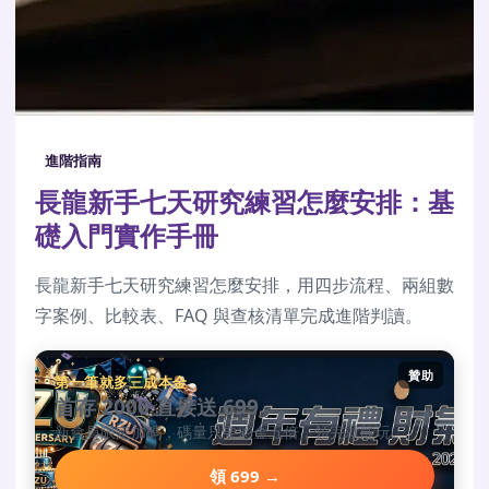
進階指南
長龍新手七天研究練習怎麼安排：基
礎入門實作手冊
長龍新手七天研究練習怎麼安排，用四步流程、兩組數
字案例、比較表、FAQ 與查核清單完成進階判讀。
贊助
第一筆就多三成本金
首存 2000 直接送 699
新會員限定加碼，碼量只要彩金五倍，領完就能玩。
領 699 →