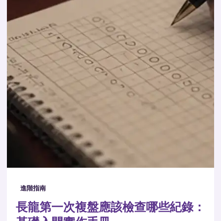
進階指南
長龍第一次複盤應該檢查哪些紀錄：