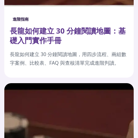
進階指南
長龍如何建立 30 分鐘閱讀地圖：基
礎入門實作手冊
長龍如何建立 30 分鐘閱讀地圖，用四步流程、兩組數
字案例、比較表、FAQ 與查核清單完成進階判讀。