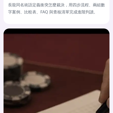
長龍同名術語定義衝突怎麼裁決，用四步流程、兩組數
字案例、比較表、FAQ 與查核清單完成進階判讀。