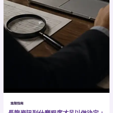
進階指南
長龍資訊到什麼程度才足以做決定：