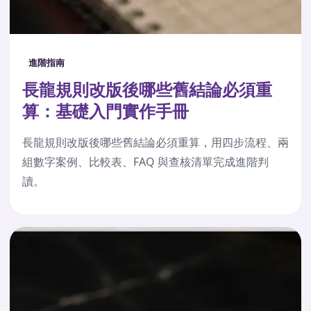
進階指南
長龍規則改版後哪些舊結論必須重
算：基礎入門實作手冊
長龍規則改版後哪些舊結論必須重算，用四步流程、兩
組數字案例、比較表、FAQ 與查核清單完成進階判
讀。