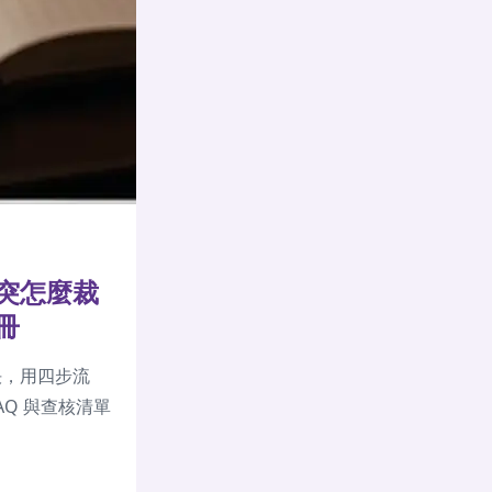
突怎麼裁
冊
決，用四步流
Q 與查核清單