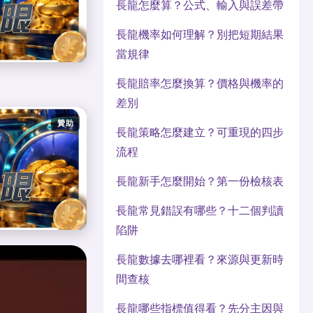
長龍怎麼算？公式、輸入與誤差帶
長龍機率如何理解？別把短期結果
當規律
長龍賠率怎麼換算？價格與機率的
差別
贊助
長龍策略怎麼建立？可重現的四步
流程
長龍新手怎麼開始？第一份檢核表
長龍常見錯誤有哪些？十二個判讀
陷阱
長龍數據去哪裡看？來源與更新時
間查核
長龍哪些指標值得看？先分主因與