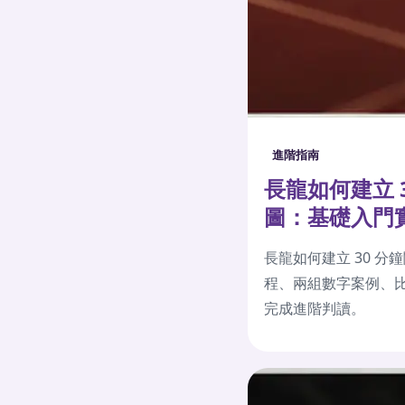
進階指南
長龍如何建立 
圖：基礎入門
長龍如何建立 30 
程、兩組數字案例、比
完成進階判讀。