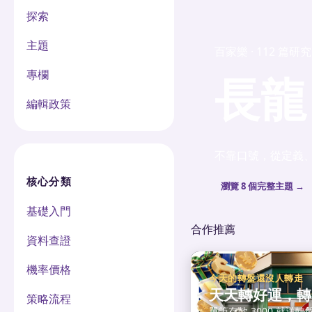
探索
主題
百家樂 · 112 篇研究
長龍
專欄
編輯政策
不靠口號，從定義
核心分類
瀏覽 8 個完整主題 →
基礎入門
合作推薦
資料查證
機率價格
今天的轉盤還沒人轉走
天天轉好運，轉
策略流程
單筆存款 3000 就送轉