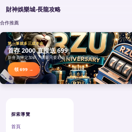
財神娛樂城-長龍攻略
合作推薦
第一筆就多三成本金
首存 2000 直接送 699
新會員限定加碼，碼量只要彩金五倍，領完就能玩。
領 699 →
探索導覽
首頁