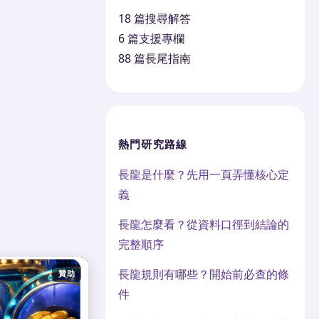
18 篇搜尋解答
6 篇支援專欄
88 篇長尾指南
熱門研究路線
長龍是什麼？先用一頁弄懂核心定
義
長龍怎麼看？從資料口徑到結論的
完整順序
長龍規則有哪些？開始前必查的條
贊助
件