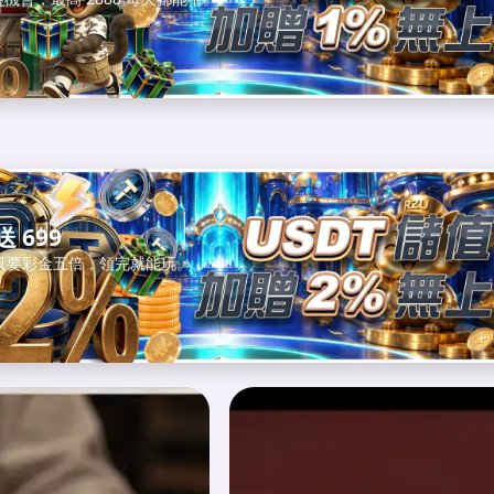
送 699
只要彩金五倍，領完就能玩。