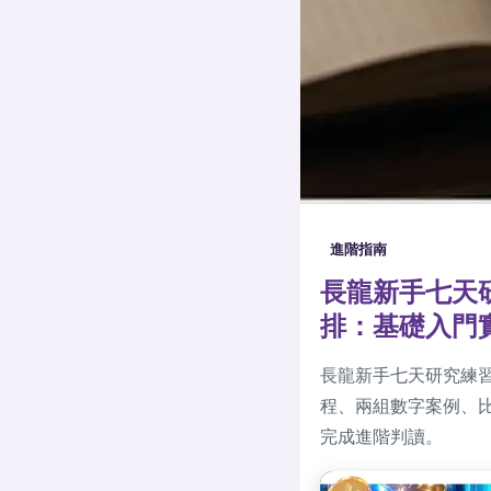
進階指南
長龍新手七天
排：基礎入門
長龍新手七天研究練
程、兩組數字案例、比
完成進階判讀。