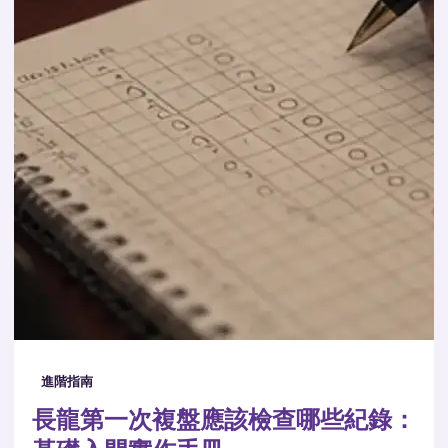
進階指南
長龍第一次複盤應該檢查哪些紀錄：