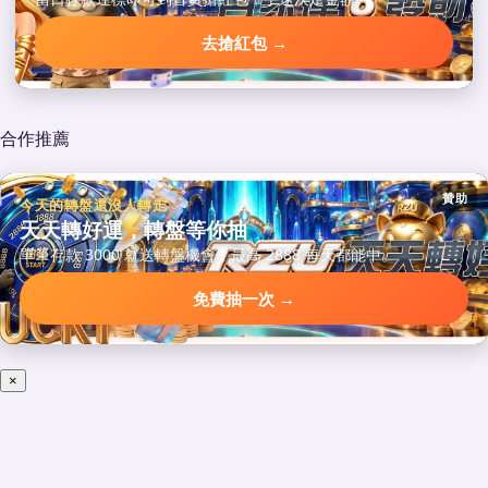
去搶紅包 →
合作推薦
贊助
今天的轉盤還沒人轉走
天天轉好運，轉盤等你抽
單筆存款 3000 就送轉盤機會，最高 2888 每天都能中。
免費抽一次 →
×