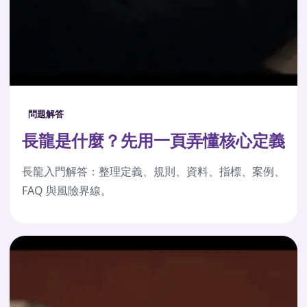
問題解答
長龍是什麼？先用一頁弄懂核心定義
長龍入門解答：整理定義、規則、資料、指標、案例、
FAQ 與風險界線。