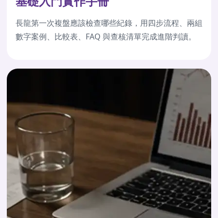
基礎入門實作手冊
長龍第一次複盤應該檢查哪些紀錄，用四步流程、兩組
數字案例、比較表、FAQ 與查核清單完成進階判讀。