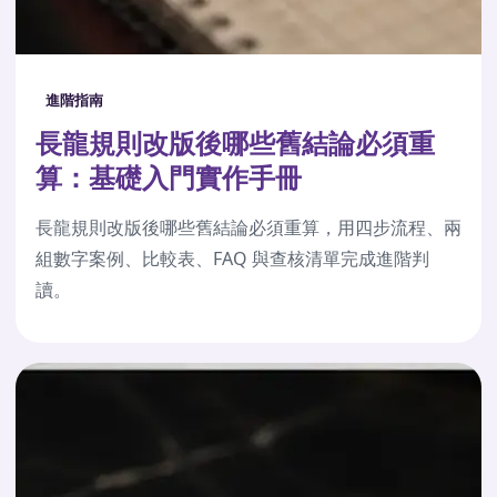
進階指南
長龍規則改版後哪些舊結論必須重
算：基礎入門實作手冊
長龍規則改版後哪些舊結論必須重算，用四步流程、兩
組數字案例、比較表、FAQ 與查核清單完成進階判
讀。