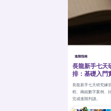
進階指南
長龍新手七天
排：基礎入門
長龍新手七天研究練
程、兩組數字案例、比
完成進階判讀。