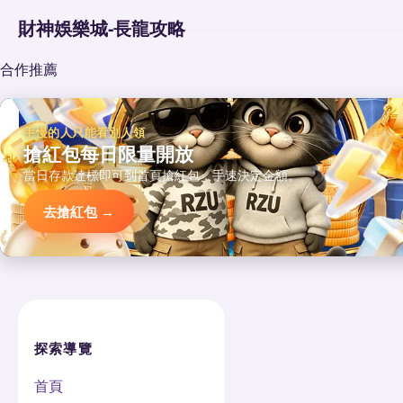
財神娛樂城-長龍攻略
合作推薦
手慢的人只能看別人領
搶紅包每日限量開放
當日存款達標即可到首頁搶紅包，手速決定金額。
去搶紅包 →
探索導覽
首頁