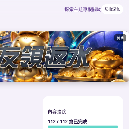
探索
主題
專欄
關於
切換深色
贊助
內容進度
112 / 112 篇已完成