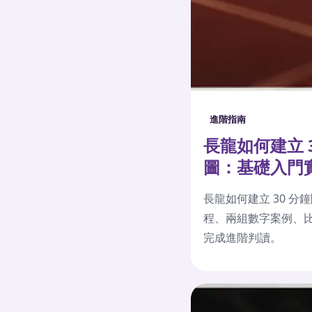
進階指南
長龍如何建立 
圖：基礎入門
長龍如何建立 30 
程、兩組數字案例、比
完成進階判讀。