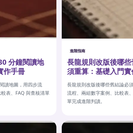
進階指南
30 分鐘閱讀地
長龍規則改版後哪些
實作手冊
須重算：基礎入門實
分鐘閱讀地圖，用四步流
長龍規則改版後哪些舊結論必
較表、FAQ 與查核清單
流程、兩組數字案例、比較表、F
單完成進階判讀。