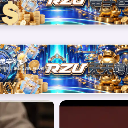
盤等你抽
盤機會，最高 2888 每天都能中。