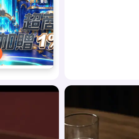
贊助
走
轉
轉
每