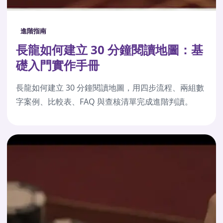
進階指南
長龍如何建立 30 分鐘閱讀地圖：基
礎入門實作手冊
長龍如何建立 30 分鐘閱讀地圖，用四步流程、兩組數
字案例、比較表、FAQ 與查核清單完成進階判讀。