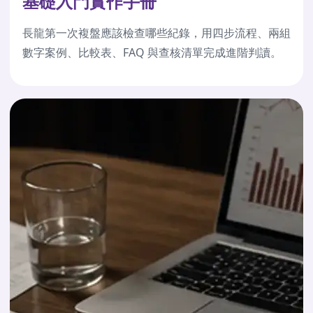
基礎入門實作手冊
長龍第一次複盤應該檢查哪些紀錄，用四步流程、兩組
數字案例、比較表、FAQ 與查核清單完成進階判讀。