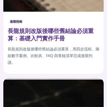
進階指南
長龍規則改版後哪些舊結論必須重
算：基礎入門實作手冊
長龍規則改版後哪些舊結論必須重算，用四步流程、兩
組數字案例、比較表、FAQ 與查核清單完成進階判
讀。