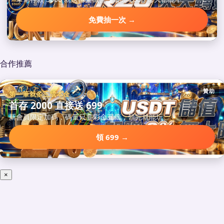
免費抽一次 →
合作推薦
贊助
第一筆就多三成本金
首存 2000 直接送 699
新會員限定加碼，碼量只要彩金五倍，領完就能玩。
領 699 →
×