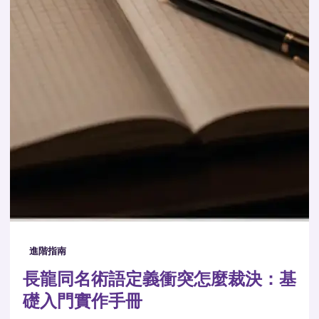
進階指南
長龍同名術語定義衝突怎麼裁決：基
礎入門實作手冊