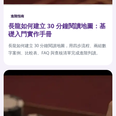
進階指南
長龍如何建立 30 分鐘閱讀地圖：基
礎入門實作手冊
長龍如何建立 30 分鐘閱讀地圖，用四步流程、兩組數
字案例、比較表、FAQ 與查核清單完成進階判讀。