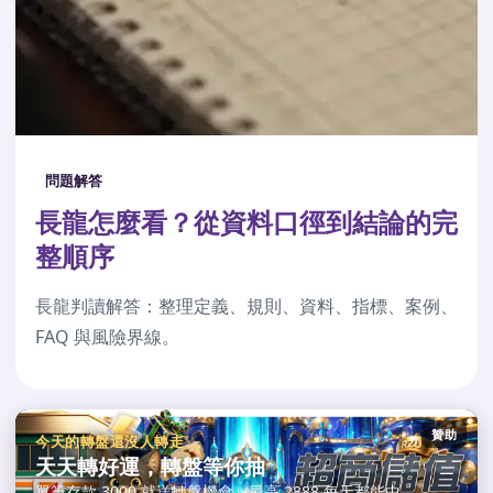
問題解答
長龍怎麼看？從資料口徑到結論的完
整順序
長龍判讀解答：整理定義、規則、資料、指標、案例、
FAQ 與風險界線。
贊助
今天的轉盤還沒人轉走
天天轉好運，轉盤等你抽
單筆存款 3000 就送轉盤機會，最高 2888 每天都能中。