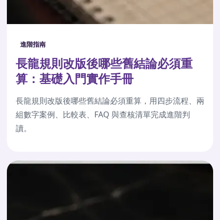
進階指南
長龍規則改版後哪些舊結論必須重
算：基礎入門實作手冊
長龍規則改版後哪些舊結論必須重算，用四步流程、兩
組數字案例、比較表、FAQ 與查核清單完成進階判
讀。