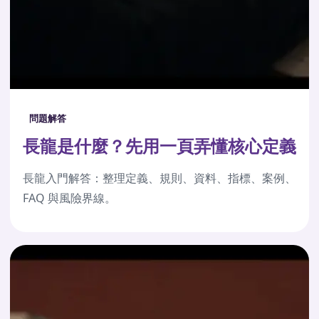
問題解答
長龍是什麼？先用一頁弄懂核心定義
長龍入門解答：整理定義、規則、資料、指標、案例、
FAQ 與風險界線。