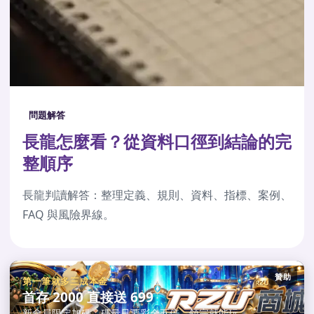
問題解答
長龍怎麼看？從資料口徑到結論的完
整順序
長龍判讀解答：整理定義、規則、資料、指標、案例、
FAQ 與風險界線。
贊助
第一筆就多三成本金
首存 2000 直接送 699
新會員限定加碼，碼量只要彩金五倍，領完就能玩。