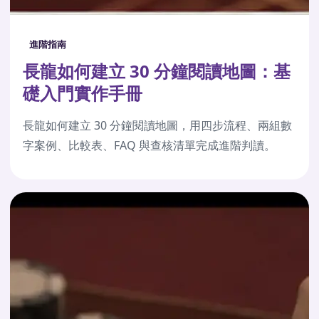
進階指南
長龍如何建立 30 分鐘閱讀地圖：基
礎入門實作手冊
長龍如何建立 30 分鐘閱讀地圖，用四步流程、兩組數
字案例、比較表、FAQ 與查核清單完成進階判讀。