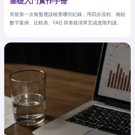
基礎入門實作手冊
長龍第一次複盤應該檢查哪些紀錄，用四步流程、兩組
數字案例、比較表、FAQ 與查核清單完成進階判讀。