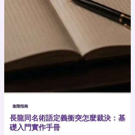
進階指南
長龍同名術語定義衝突怎麼裁決：基
礎入門實作手冊