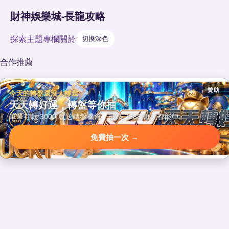
財神娛樂城-長龍攻略
探索
主題
專欄
關於
切換深色
合作推薦
贊助
今天的轉盤還沒人轉走
天天轉好運，轉盤等你抽
單筆存款 3000 就送轉盤機會，最高 2888 每天都能中。
免費抽一次 →