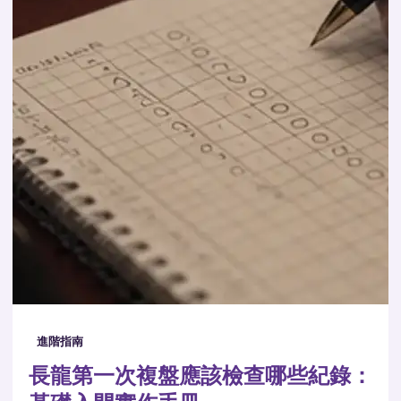
進階指南
長龍第一次複盤應該檢查哪些紀錄：