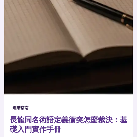
進階指南
長龍同名術語定義衝突怎麼裁決：基
礎入門實作手冊