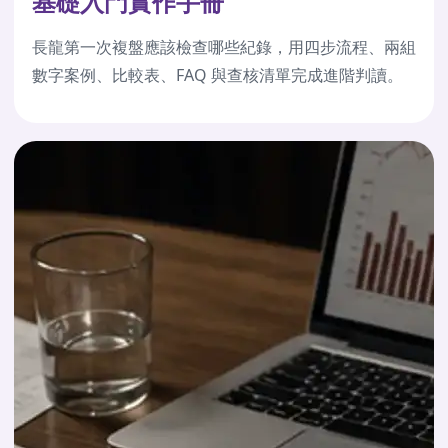
基礎入門實作手冊
長龍第一次複盤應該檢查哪些紀錄，用四步流程、兩組
數字案例、比較表、FAQ 與查核清單完成進階判讀。