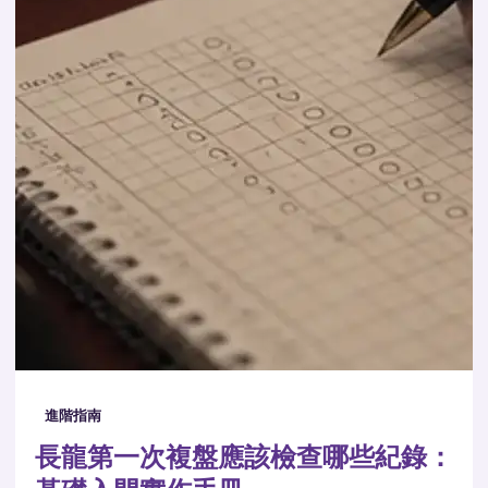
進階指南
長龍第一次複盤應該檢查哪些紀錄：