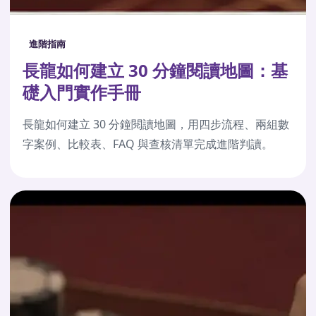
進階指南
長龍如何建立 30 分鐘閱讀地圖：基
礎入門實作手冊
長龍如何建立 30 分鐘閱讀地圖，用四步流程、兩組數
字案例、比較表、FAQ 與查核清單完成進階判讀。