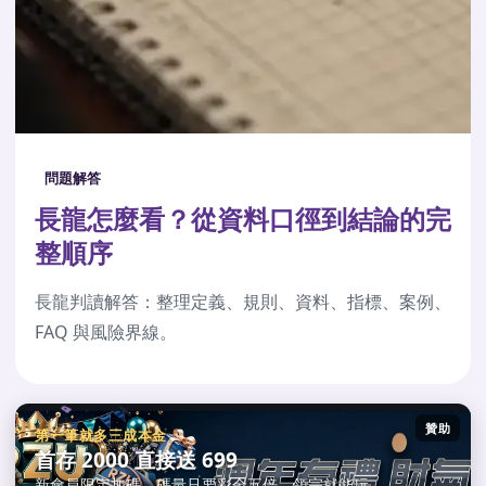
問題解答
長龍怎麼看？從資料口徑到結論的完
整順序
長龍判讀解答：整理定義、規則、資料、指標、案例、
FAQ 與風險界線。
贊助
第一筆就多三成本金
首存 2000 直接送 699
新會員限定加碼，碼量只要彩金五倍，領完就能玩。