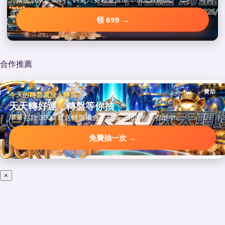
領 699 →
合作推薦
贊助
今天的轉盤還沒人轉走
天天轉好運，轉盤等你抽
單筆存款 3000 就送轉盤機會，最高 2888 每天都能中。
免費抽一次 →
×