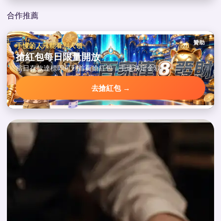
合作推薦
贊助
手慢的人只能看別人領
搶紅包每日限量開放
當日存款達標即可到首頁搶紅包，手速決定金額。
去搶紅包 →