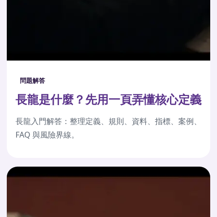
問題解答
長龍是什麼？先用一頁弄懂核心定義
長龍入門解答：整理定義、規則、資料、指標、案例、
FAQ 與風險界線。