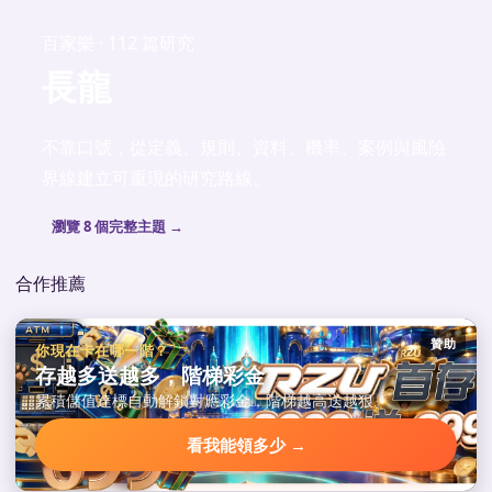
百家樂 · 112 篇研究
長龍
不靠口號，從定義、規則、資料、機率、案例與風險
界線建立可重現的研究路線。
瀏覽 8 個完整主題 →
合作推薦
贊助
你現在卡在哪一階？
存越多送越多，階梯彩金
累積儲值達標自動解鎖對應彩金，階梯越高送越狠。
看我能領多少 →