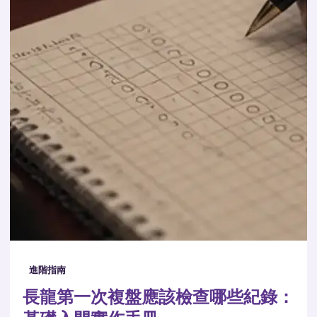
進階指南
長龍第一次複盤應該檢查哪些紀錄：