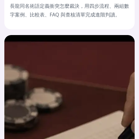
長龍同名術語定義衝突怎麼裁決，用四步流程、兩組數
字案例、比較表、FAQ 與查核清單完成進階判讀。