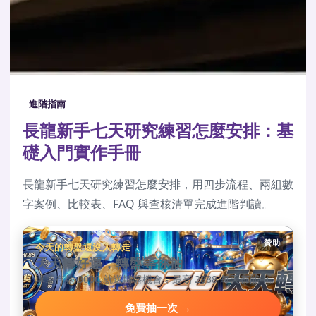
進階指南
長龍新手七天研究練習怎麼安排：基
礎入門實作手冊
長龍新手七天研究練習怎麼安排，用四步流程、兩組數
字案例、比較表、FAQ 與查核清單完成進階判讀。
贊助
今天的轉盤還沒人轉走
天天轉好運，轉盤等你抽
單筆存款 3000 就送轉盤機會，最高 2888 每天都能中。
免費抽一次 →