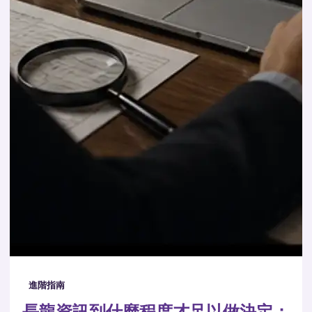
進階指南
長龍資訊到什麼程度才足以做決定：