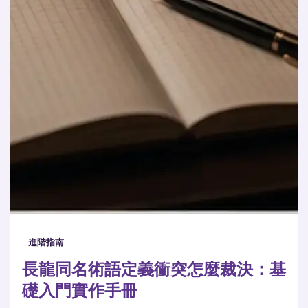
進階指南
長龍同名術語定義衝突怎麼裁決：基
礎入門實作手冊