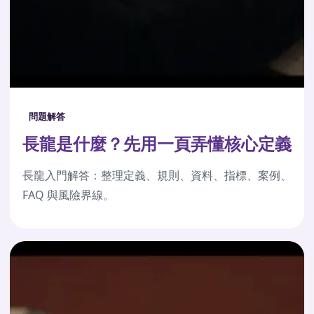
問題解答
長龍是什麼？先用一頁弄懂核心定義
長龍入門解答：整理定義、規則、資料、指標、案例、
FAQ 與風險界線。