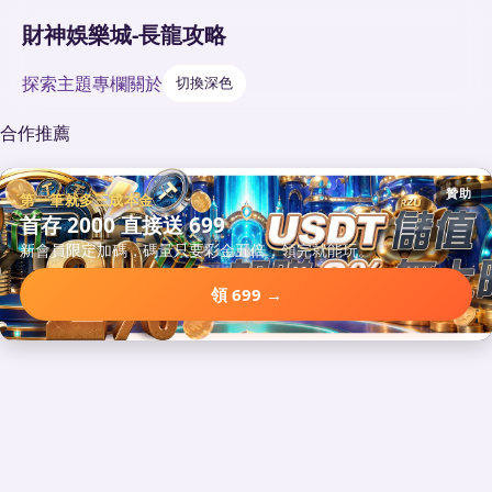
財神娛樂城-長龍攻略
探索
主題
專欄
關於
切換深色
合作推薦
贊助
第一筆就多三成本金
首存 2000 直接送 699
新會員限定加碼，碼量只要彩金五倍，領完就能玩。
領 699 →