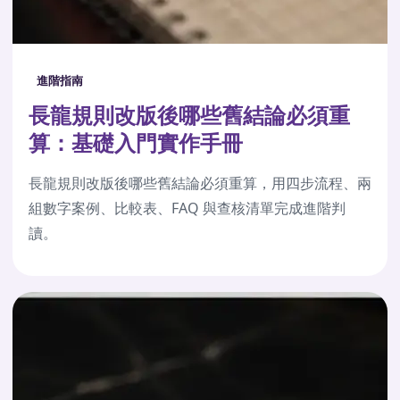
進階指南
長龍規則改版後哪些舊結論必須重
算：基礎入門實作手冊
長龍規則改版後哪些舊結論必須重算，用四步流程、兩
組數字案例、比較表、FAQ 與查核清單完成進階判
讀。