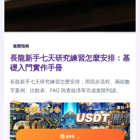
進階指南
長龍新手七天研究練習怎麼安排：基
礎入門實作手冊
長龍新手七天研究練習怎麼安排，用四步流程、兩組數
字案例、比較表、FAQ 與查核清單完成進階判讀。
贊助
第一筆就多三成本金
首存 2000 直接送 699
新會員限定加碼，碼量只要彩金五倍，領完就能玩。
領 699 →