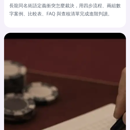
長龍同名術語定義衝突怎麼裁決，用四步流程、兩組數
字案例、比較表、FAQ 與查核清單完成進階判讀。