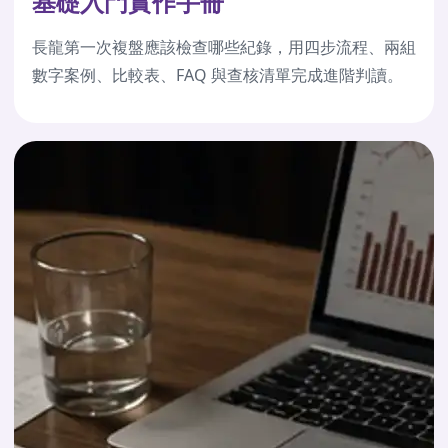
基礎入門實作手冊
長龍第一次複盤應該檢查哪些紀錄，用四步流程、兩組
數字案例、比較表、FAQ 與查核清單完成進階判讀。