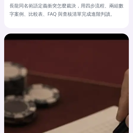
長龍同名術語定義衝突怎麼裁決，用四步流程、兩組數
字案例、比較表、FAQ 與查核清單完成進階判讀。