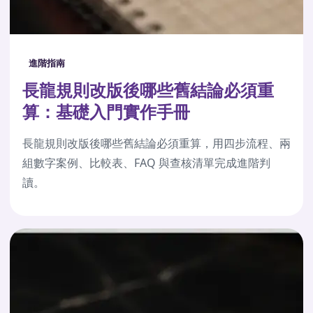
進階指南
長龍規則改版後哪些舊結論必須重
算：基礎入門實作手冊
長龍規則改版後哪些舊結論必須重算，用四步流程、兩
組數字案例、比較表、FAQ 與查核清單完成進階判
讀。