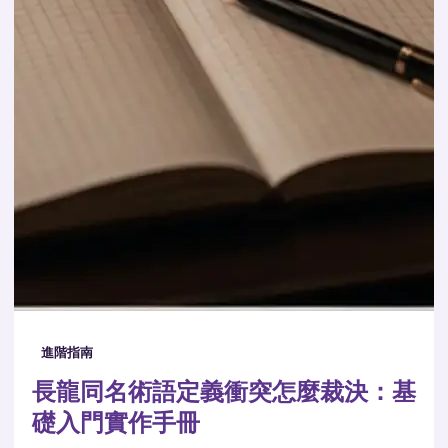
進階指南
長龍同名術語定義衝突怎麼裁決：基
礎入門實作手冊