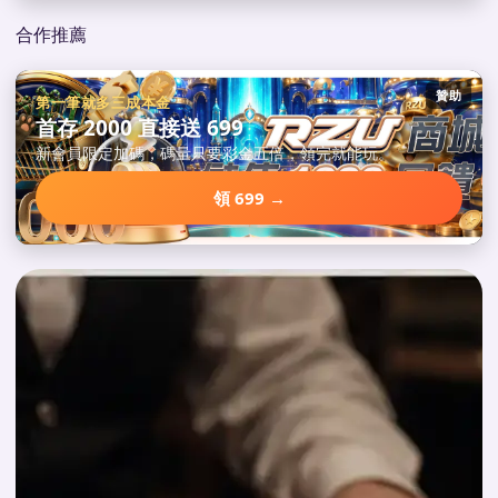
合作推薦
贊助
第一筆就多三成本金
首存 2000 直接送 699
新會員限定加碼，碼量只要彩金五倍，領完就能玩。
領 699 →