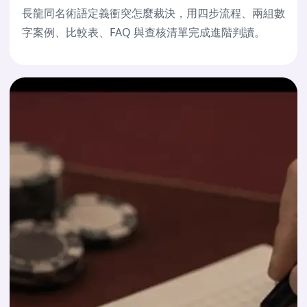
長龍同名術語定義衝突怎麼裁決，用四步流程、兩組數
字案例、比較表、FAQ 與查核清單完成進階判讀。