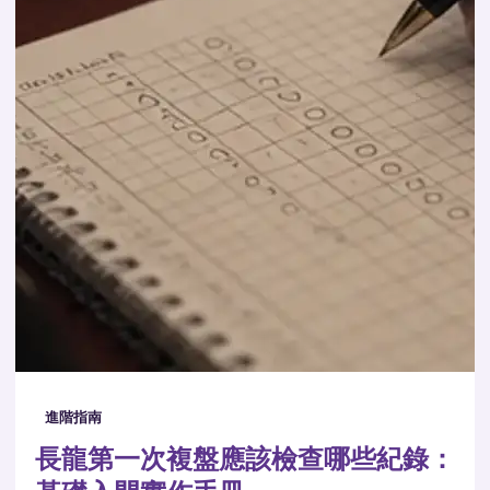
進階指南
長龍第一次複盤應該檢查哪些紀錄：