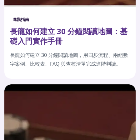
進階指南
長龍如何建立 30 分鐘閱讀地圖：基
礎入門實作手冊
長龍如何建立 30 分鐘閱讀地圖，用四步流程、兩組數
字案例、比較表、FAQ 與查核清單完成進階判讀。