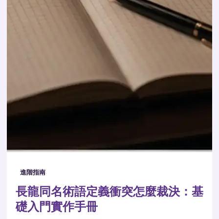
進階指南
長龍同名術語定義衝突怎麼裁決：基
礎入門實作手冊