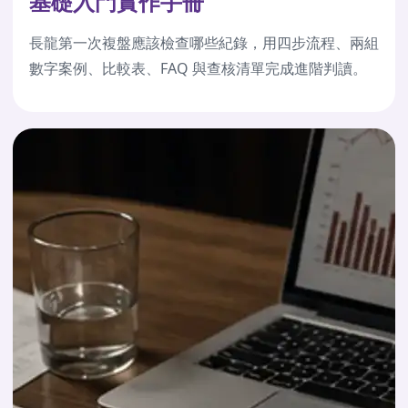
基礎入門實作手冊
長龍第一次複盤應該檢查哪些紀錄，用四步流程、兩組
數字案例、比較表、FAQ 與查核清單完成進階判讀。