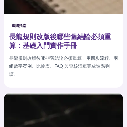
進階指南
長龍規則改版後哪些舊結論必須重
算：基礎入門實作手冊
長龍規則改版後哪些舊結論必須重算，用四步流程、兩
組數字案例、比較表、FAQ 與查核清單完成進階判
讀。