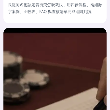
長龍同名術語定義衝突怎麼裁決，用四步流程、兩組數
字案例、比較表、FAQ 與查核清單完成進階判讀。