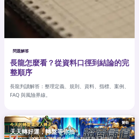
問題解答
長龍怎麼看？從資料口徑到結論的完
整順序
長龍判讀解答：整理定義、規則、資料、指標、案例、
FAQ 與風險界線。
贊助
今天的轉盤還沒人轉走
天天轉好運，轉盤等你抽
單筆存款 3000 就送轉盤機會，最高 2888 每天都能中。