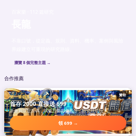
百家樂 · 112 篇研究
長龍
不靠口號，從定義、規則、資料、機率、案例與風險
界線建立可重現的研究路線。
瀏覽 8 個完整主題 →
合作推薦
贊助
第一筆就多三成本金
首存 2000 直接送 699
新會員限定加碼，碼量只要彩金五倍，領完就能玩。
領 699 →