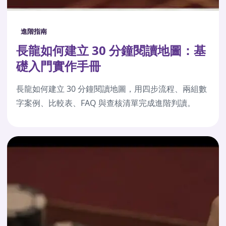
進階指南
長龍如何建立 30 分鐘閱讀地圖：基
礎入門實作手冊
長龍如何建立 30 分鐘閱讀地圖，用四步流程、兩組數
字案例、比較表、FAQ 與查核清單完成進階判讀。