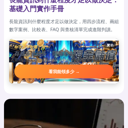
基礎入門實作手冊
長龍資訊到什麼程度才足以做決定，用四步流程、兩組
數字案例、比較表、FAQ 與查核清單完成進階判讀。
贊助
你現在卡在哪一階？
存越多送越多，階梯彩金
累積儲值達標自動解鎖對應彩金，階梯越高送越狠。
看我能領多少 →