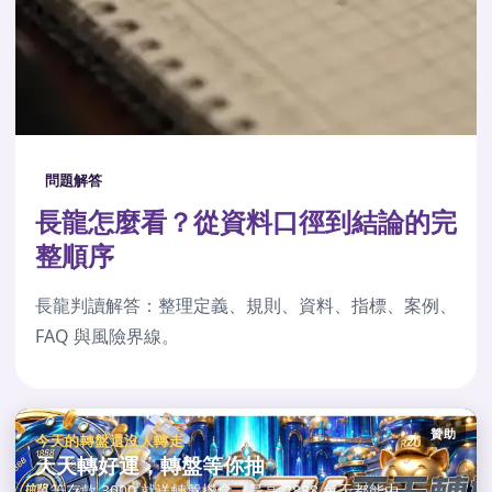
問題解答
長龍怎麼看？從資料口徑到結論的完
整順序
長龍判讀解答：整理定義、規則、資料、指標、案例、
FAQ 與風險界線。
贊助
今天的轉盤還沒人轉走
天天轉好運，轉盤等你抽
單筆存款 3000 就送轉盤機會，最高 2888 每天都能中。