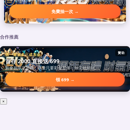
免費抽一次 →
合作推薦
贊助
第一筆就多三成本金
首存 2000 直接送 699
新會員限定加碼，碼量只要彩金五倍，領完就能玩。
領 699 →
×