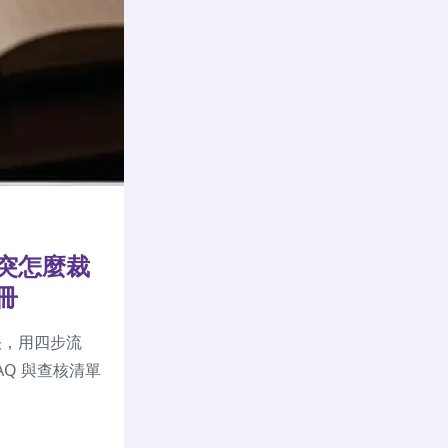
突怎麼裁
冊
決，用四步流
Q 與查核清單