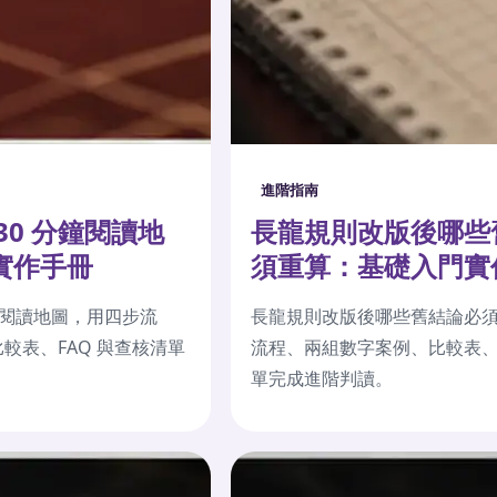
進階指南
30 分鐘閱讀地
長龍規則改版後哪些
實作手冊
須重算：基礎入門實
分鐘閱讀地圖，用四步流
長龍規則改版後哪些舊結論必
較表、FAQ 與查核清單
流程、兩組數字案例、比較表、F
單完成進階判讀。