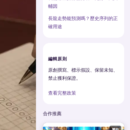
輔因
長龍走勢能預測嗎？歷史序列的正
確用途
編輯原則
原創撰寫、標示假設、保留未知、
禁止獲利保證。
查看完整政策
合作推薦
贊助