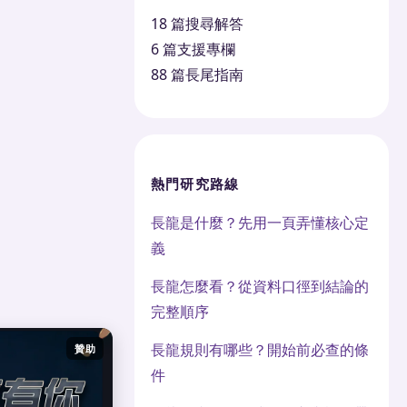
18 篇搜尋解答
6 篇支援專欄
88 篇長尾指南
熱門研究路線
長龍是什麼？先用一頁弄懂核心定
義
長龍怎麼看？從資料口徑到結論的
完整順序
長龍規則有哪些？開始前必查的條
贊助
件