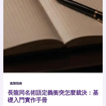
進階指南
長龍同名術語定義衝突怎麼裁決：基
礎入門實作手冊