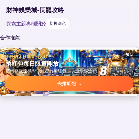
財神娛樂城-長龍攻略
探索
主題
專欄
關於
切換深色
合作推薦
贊助
手慢的人只能看別人領
搶紅包每日限量開放
當日存款達標即可到首頁搶紅包，手速決定金額。
去搶紅包 →