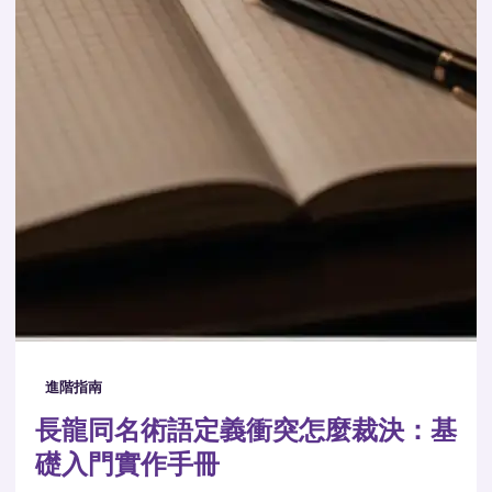
進階指南
長龍同名術語定義衝突怎麼裁決：基
礎入門實作手冊