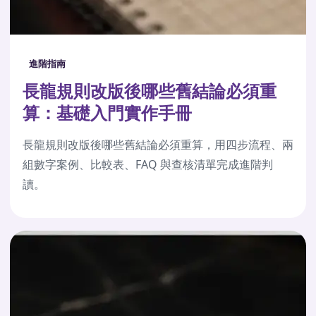
進階指南
長龍規則改版後哪些舊結論必須重
算：基礎入門實作手冊
長龍規則改版後哪些舊結論必須重算，用四步流程、兩
組數字案例、比較表、FAQ 與查核清單完成進階判
讀。