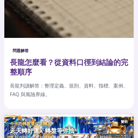
問題解答
長龍怎麼看？從資料口徑到結論的完
整順序
長龍判讀解答：整理定義、規則、資料、指標、案例、
FAQ 與風險界線。
贊助
今天的轉盤還沒人轉走
天天轉好運，轉盤等你抽
單筆存款 3000 就送轉盤機會，最高 2888 每天都能中。