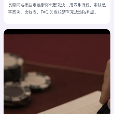
長龍同名術語定義衝突怎麼裁決，用四步流程、兩組數
字案例、比較表、FAQ 與查核清單完成進階判讀。