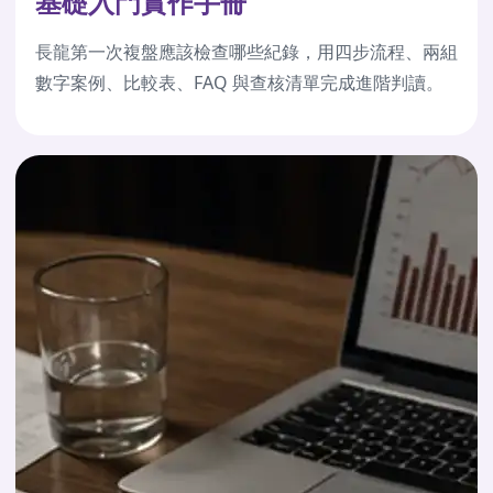
基礎入門實作手冊
長龍第一次複盤應該檢查哪些紀錄，用四步流程、兩組
數字案例、比較表、FAQ 與查核清單完成進階判讀。