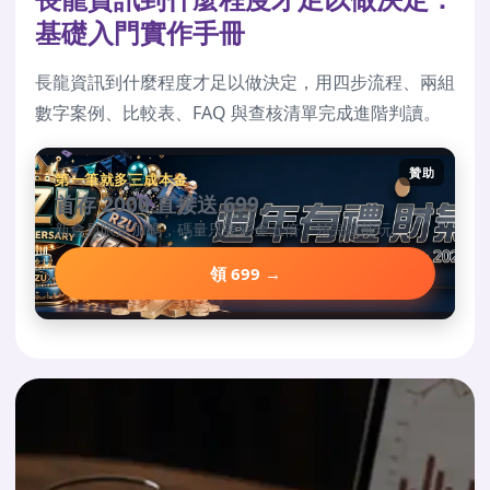
基礎入門實作手冊
長龍資訊到什麼程度才足以做決定，用四步流程、兩組
數字案例、比較表、FAQ 與查核清單完成進階判讀。
贊助
第一筆就多三成本金
首存 2000 直接送 699
新會員限定加碼，碼量只要彩金五倍，領完就能玩。
領 699 →