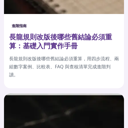
進階指南
長龍規則改版後哪些舊結論必須重
算：基礎入門實作手冊
長龍規則改版後哪些舊結論必須重算，用四步流程、兩
組數字案例、比較表、FAQ 與查核清單完成進階判
讀。