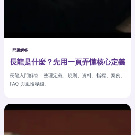
問題解答
長龍是什麼？先用一頁弄懂核心定義
長龍入門解答：整理定義、規則、資料、指標、案例、
FAQ 與風險界線。