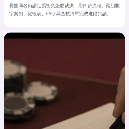
長龍同名術語定義衝突怎麼裁決，用四步流程、兩組數
字案例、比較表、FAQ 與查核清單完成進階判讀。