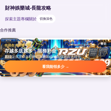
財神娛樂城-長龍攻略
探索
主題
專欄
關於
切換深色
合作推薦
贊助
你現在卡在哪一階？
存越多送越多，階梯彩金
累積儲值達標自動解鎖對應彩金，階梯越高送越狠。
看我能領多少 →