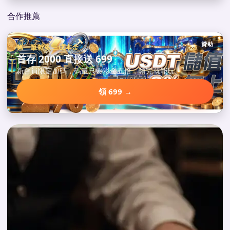
合作推薦
贊助
第一筆就多三成本金
首存 2000 直接送 699
新會員限定加碼，碼量只要彩金五倍，領完就能玩。
領 699 →