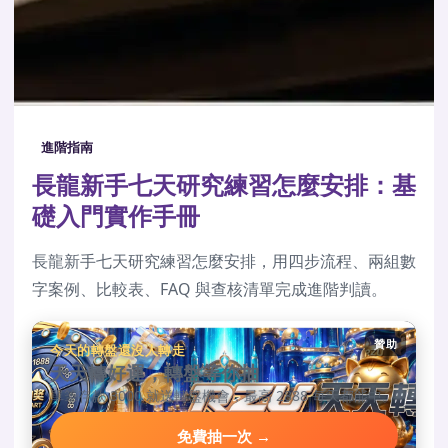
進階指南
長龍新手七天研究練習怎麼安排：基
礎入門實作手冊
長龍新手七天研究練習怎麼安排，用四步流程、兩組數
字案例、比較表、FAQ 與查核清單完成進階判讀。
贊助
今天的轉盤還沒人轉走
天天轉好運，轉盤等你抽
單筆存款 3000 就送轉盤機會，最高 2888 每天都能中。
免費抽一次 →