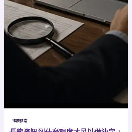
進階指南
長龍資訊到什麼程度才足以做決定：