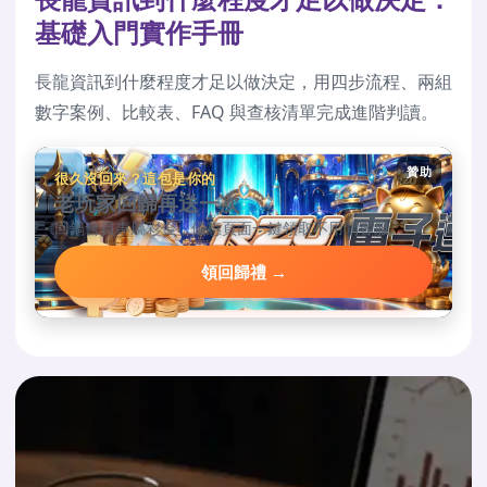
基礎入門實作手冊
長龍資訊到什麼程度才足以做決定，用四步流程、兩組
數字案例、比較表、FAQ 與查核清單完成進階判讀。
贊助
很久沒回來？這包是你的
老玩家回歸再送一次
回鍋會員專屬彩金，優惠頁面一鍵領取不用問客服。
領回歸禮 →