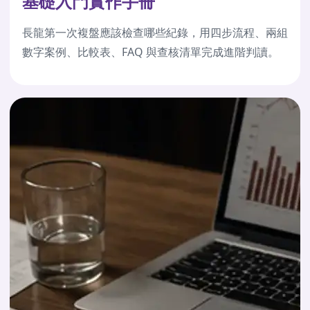
基礎入門實作手冊
長龍第一次複盤應該檢查哪些紀錄，用四步流程、兩組
數字案例、比較表、FAQ 與查核清單完成進階判讀。