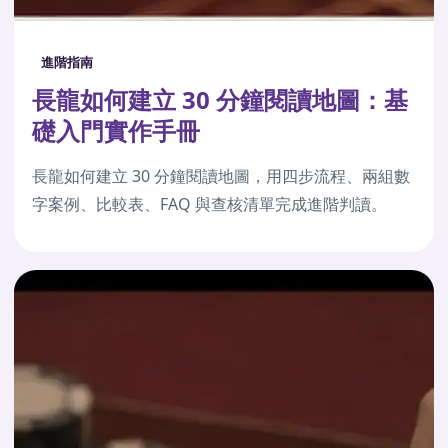
進階指南
長龍如何建立 30 分鐘閱讀地圖：基
礎入門實作手冊
長龍如何建立 30 分鐘閱讀地圖，用四步流程、兩組數
字案例、比較表、FAQ 與查核清單完成進階判讀。