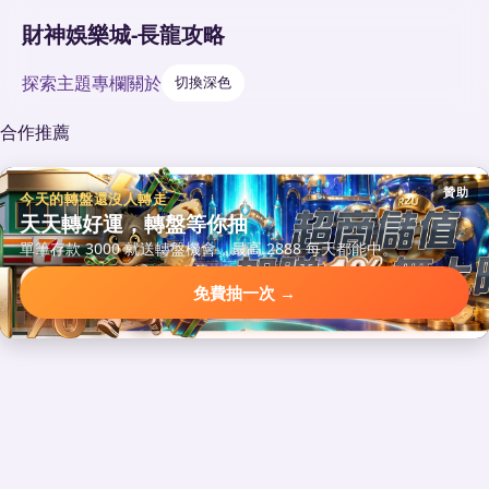
財神娛樂城-長龍攻略
探索
主題
專欄
關於
切換深色
合作推薦
贊助
今天的轉盤還沒人轉走
天天轉好運，轉盤等你抽
單筆存款 3000 就送轉盤機會，最高 2888 每天都能中。
免費抽一次 →