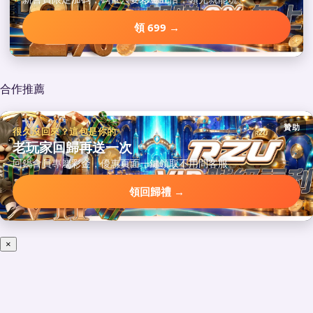
領 699 →
合作推薦
贊助
很久沒回來？這包是你的
老玩家回歸再送一次
回鍋會員專屬彩金，優惠頁面一鍵領取不用問客服。
領回歸禮 →
×