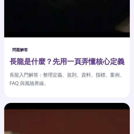
問題解答
長龍是什麼？先用一頁弄懂核心定義
長龍入門解答：整理定義、規則、資料、指標、案例、
FAQ 與風險界線。