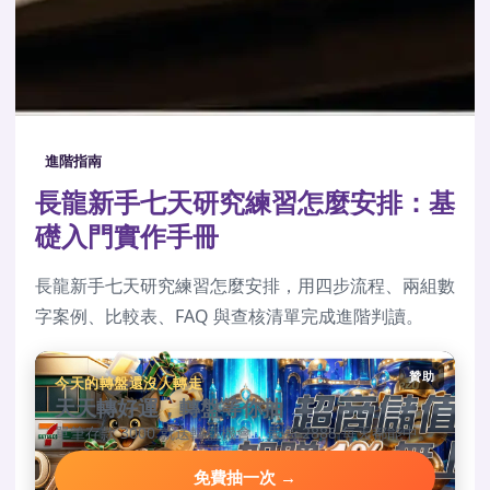
進階指南
長龍新手七天研究練習怎麼安排：基
礎入門實作手冊
長龍新手七天研究練習怎麼安排，用四步流程、兩組數
字案例、比較表、FAQ 與查核清單完成進階判讀。
贊助
今天的轉盤還沒人轉走
天天轉好運，轉盤等你抽
單筆存款 3000 就送轉盤機會，最高 2888 每天都能中。
免費抽一次 →