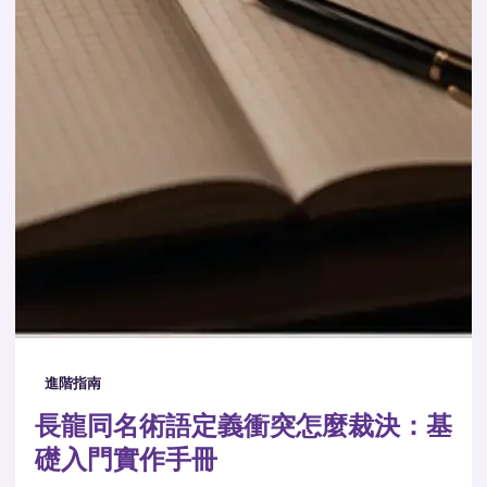
進階指南
長龍同名術語定義衝突怎麼裁決：基
礎入門實作手冊