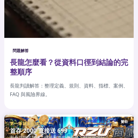
問題解答
長龍怎麼看？從資料口徑到結論的完
整順序
長龍判讀解答：整理定義、規則、資料、指標、案例、
FAQ 與風險界線。
贊助
第一筆就多三成本金
首存 2000 直接送 699
新會員限定加碼，碼量只要彩金五倍，領完就能玩。