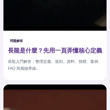
問題解答
長龍是什麼？先用一頁弄懂核心定義
長龍入門解答：整理定義、規則、資料、指標、案例、
FAQ 與風險界線。