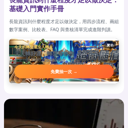
基礎入門實作手冊
長龍資訊到什麼程度才足以做決定，用四步流程、兩組
數字案例、比較表、FAQ 與查核清單完成進階判讀。
贊助
今天的轉盤還沒人轉走
天天轉好運，轉盤等你抽
單筆存款 3000 就送轉盤機會，最高 2888 每天都能中。
免費抽一次 →