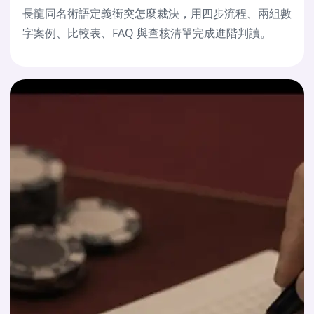
長龍同名術語定義衝突怎麼裁決，用四步流程、兩組數
字案例、比較表、FAQ 與查核清單完成進階判讀。