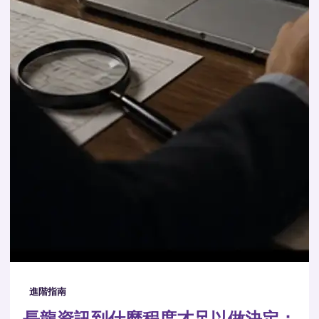
進階指南
長龍資訊到什麼程度才足以做決定：