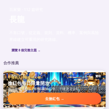
百家樂 · 112 篇研究
長龍
不靠口號，從定義、規則、資料、機率、案例與風險
界線建立可重現的研究路線。
瀏覽 8 個完整主題 →
合作推薦
贊助
手慢的人只能看別人領
搶紅包每日限量開放
當日存款達標即可到首頁搶紅包，手速決定金額。
去搶紅包 →