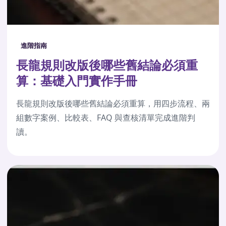
進階指南
長龍規則改版後哪些舊結論必須重
算：基礎入門實作手冊
長龍規則改版後哪些舊結論必須重算，用四步流程、兩
組數字案例、比較表、FAQ 與查核清單完成進階判
讀。