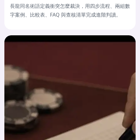
長龍同名術語定義衝突怎麼裁決，用四步流程、兩組數
字案例、比較表、FAQ 與查核清單完成進階判讀。