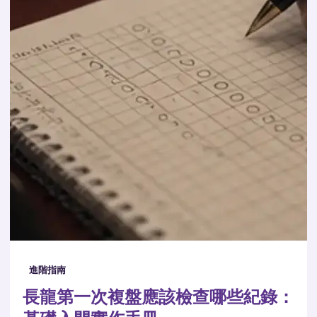
進階指南
長龍第一次複盤應該檢查哪些紀錄：