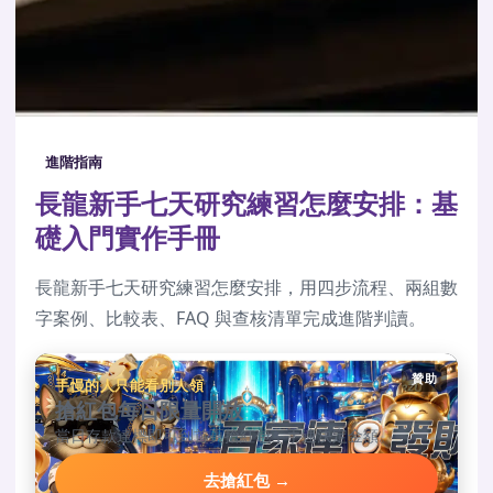
進階指南
長龍新手七天研究練習怎麼安排：基
礎入門實作手冊
長龍新手七天研究練習怎麼安排，用四步流程、兩組數
字案例、比較表、FAQ 與查核清單完成進階判讀。
贊助
手慢的人只能看別人領
搶紅包每日限量開放
當日存款達標即可到首頁搶紅包，手速決定金額。
去搶紅包 →