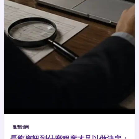
進階指南
長龍資訊到什麼程度才足以做決定：