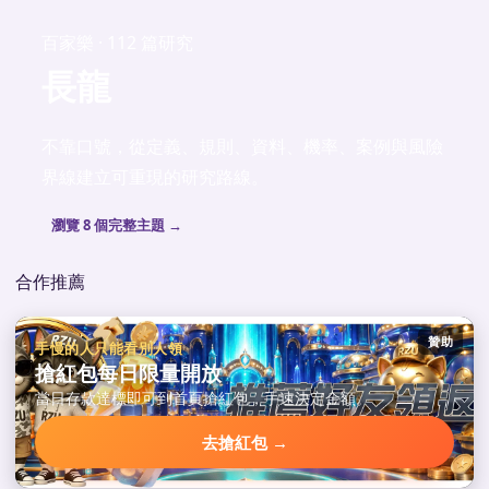
百家樂 · 112 篇研究
長龍
不靠口號，從定義、規則、資料、機率、案例與風險
界線建立可重現的研究路線。
瀏覽 8 個完整主題 →
合作推薦
贊助
手慢的人只能看別人領
搶紅包每日限量開放
當日存款達標即可到首頁搶紅包，手速決定金額。
去搶紅包 →