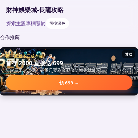
財神娛樂城-長龍攻略
探索
主題
專欄
關於
切換深色
合作推薦
贊助
第一筆就多三成本金
首存 2000 直接送 699
新會員限定加碼，碼量只要彩金五倍，領完就能玩。
領 699 →