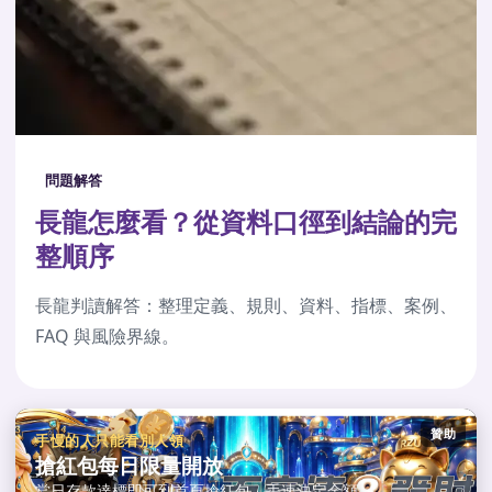
問題解答
長龍怎麼看？從資料口徑到結論的完
整順序
長龍判讀解答：整理定義、規則、資料、指標、案例、
FAQ 與風險界線。
贊助
手慢的人只能看別人領
搶紅包每日限量開放
當日存款達標即可到首頁搶紅包，手速決定金額。