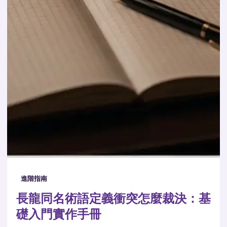
進階指南
長龍同名術語定義衝突怎麼裁決：基
礎入門實作手冊