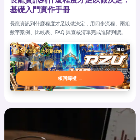
基礎入門實作手冊
長龍資訊到什麼程度才足以做決定，用四步流程、兩組
數字案例、比較表、FAQ 與查核清單完成進階判讀。
贊助
很久沒回來？這包是你的
老玩家回歸再送一次
回鍋會員專屬彩金，優惠頁面一鍵領取不用問客服。
領回歸禮 →