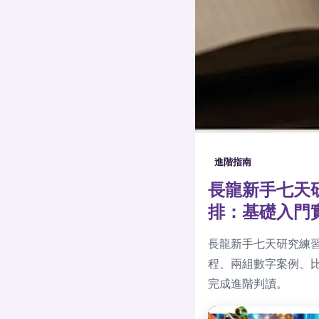
進階指南
長龍新手七天
排：基礎入門
長龍新手七天研究練
程、兩組數字案例、比
完成進階判讀。