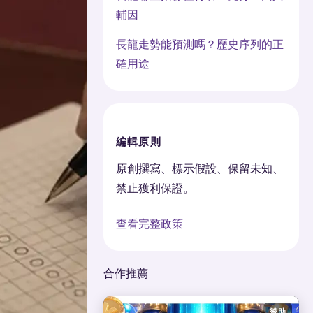
輔因
長龍走勢能預測嗎？歷史序列的正
確用途
編輯原則
原創撰寫、標示假設、保留未知、
禁止獲利保證。
查看完整政策
合作推薦
贊助