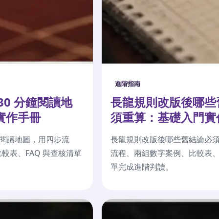
進階指南
30 分鐘閱讀地
長龍規則改版後哪些
實作手冊
須重算：基礎入門實
分鐘閱讀地圖，用四步流
長龍規則改版後哪些舊結論必
較表、FAQ 與查核清單
流程、兩組數字案例、比較表、F
單完成進階判讀。