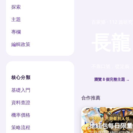
探索
主題
百家樂 · 112 篇研究
長龍
專欄
編輯政策
不靠口號，從定義
核心分類
瀏覽 8 個完整主題 →
基礎入門
合作推薦
資料查證
機率價格
手慢的人只能看別人領
搶紅包每日限量
策略流程
當日存款達標即可到首