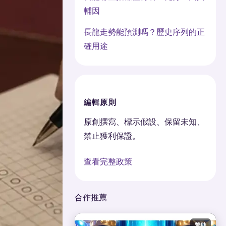
輔因
長龍走勢能預測嗎？歷史序列的正
確用途
編輯原則
原創撰寫、標示假設、保留未知、
禁止獲利保證。
查看完整政策
合作推薦
贊助