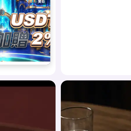
贊助
接
量
就