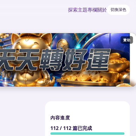
探索
主題
專欄
關於
切換深色
贊助
內容進度
112 / 112 篇已完成