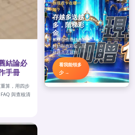
你現在卡在哪一
階？
存越多送越
多，階梯彩
金
累積儲值達標自動
解鎖對應彩金，階
梯越高送越狠。
舊結論必
看我能領多
作手冊
少 →
須重算，用四步
AQ 與查核清