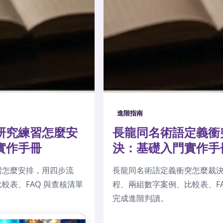
進階指南
研究練習怎麼安
長龍同名術語定義衝
實作手冊
決：基礎入門實作手
習怎麼安排，用四步流
長龍同名術語定義衝突怎麼裁
較表、FAQ 與查核清單
程、兩組數字案例、比較表、FA
完成進階判讀。