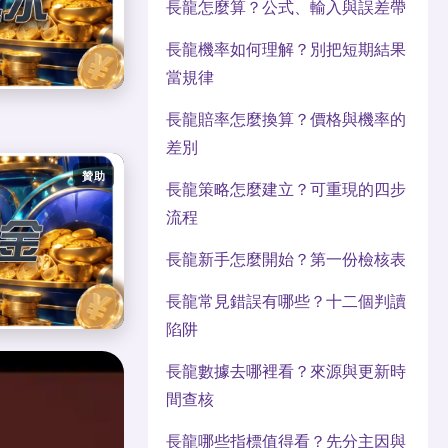
長龍怎麼算？公式、輸入與誤差帶
長龍機率如何理解？別把短期結果
當規律
長龍賠率怎麼換算？價格與機率的
差別
贊助
長龍策略怎麼建立？可重現的四步
流程
長龍新手怎麼開始？第一份檢核表
長龍常見錯誤有哪些？十二個判讀
陷阱
長龍數據去哪裡看？來源與更新時
間查核
長龍哪些指標值得看？先分主因與