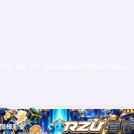
、規則、資料、機率、案例與風險界線建立可重現的研究路線。
階梯彩金
對應彩金，階梯越高送越狠。