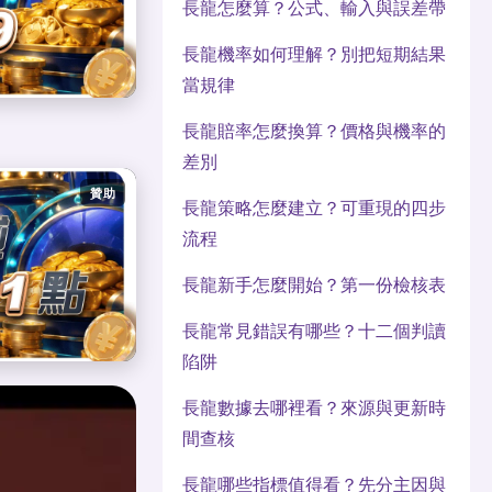
長龍怎麼算？公式、輸入與誤差帶
長龍機率如何理解？別把短期結果
當規律
長龍賠率怎麼換算？價格與機率的
差別
贊助
長龍策略怎麼建立？可重現的四步
流程
長龍新手怎麼開始？第一份檢核表
長龍常見錯誤有哪些？十二個判讀
陷阱
長龍數據去哪裡看？來源與更新時
間查核
長龍哪些指標值得看？先分主因與