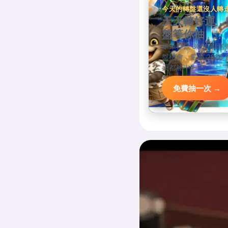
今天的轉盤還沒人轉
天天轉好運，
盤等你抽
單筆存款 3000 就送
盤機會，最高 2888 
天都能中。
免費抽一次 →