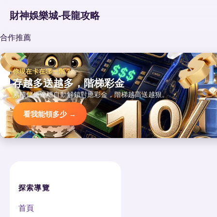
財神娛樂城-長龍攻略
合作推薦
你現在卡在哪一階？
存越多送越多，階梯彩金
累積儲值達標自動解鎖對應彩金，階梯越高送越狠。
看我能領多少 →
探索導覽
首頁