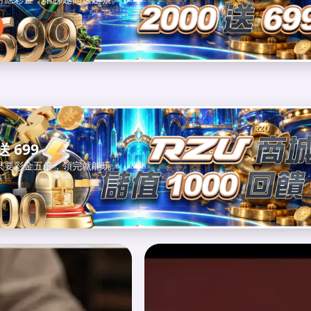
送 699
只要彩金五倍，領完就能玩。