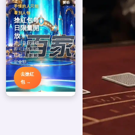
贊助
手慢的人只能
看別人領
搶紅包每
日限量開
放
當日存款達標
即可到首頁搶
紅包，手速決
定金額。
去搶紅
包 →