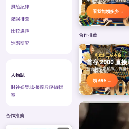
風險紀律
看我能領多少 →
錯誤排查
比較選擇
合作推薦
進階研究
第一筆就多三成本金
首存 2000 直接
新會員限定加碼，碼量
人物誌
領 699 →
財神娛樂城-長龍攻略編輯
室
合作推薦