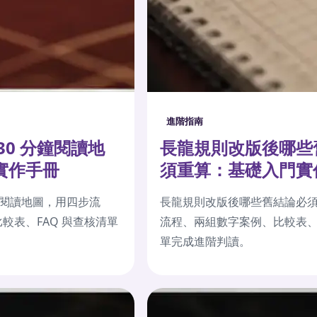
進階指南
30 分鐘閱讀地
長龍規則改版後哪些
實作手冊
須重算：基礎入門實
分鐘閱讀地圖，用四步流
長龍規則改版後哪些舊結論必
較表、FAQ 與查核清單
流程、兩組數字案例、比較表、F
單完成進階判讀。