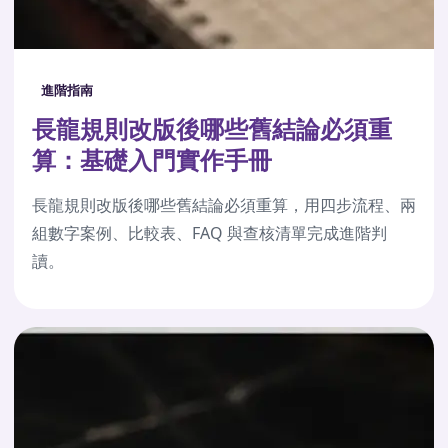
進階指南
長龍規則改版後哪些舊結論必須重
算：基礎入門實作手冊
長龍規則改版後哪些舊結論必須重算，用四步流程、兩
組數字案例、比較表、FAQ 與查核清單完成進階判
讀。