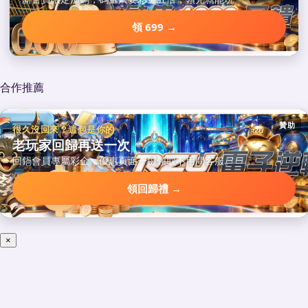
領 699 →
合作推薦
贊助
很久沒回來？這包是你的
老玩家回歸再送一次
回鍋會員專屬彩金，優惠頁面一鍵領取不用問客服。
領回歸禮 →
×