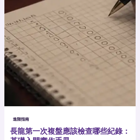
進階指南
長龍第一次複盤應該檢查哪些紀錄：