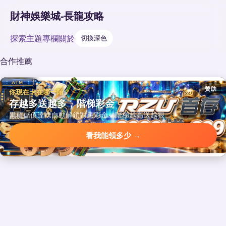
財神娛樂城-長龍攻略
探索
主題
專欄
關於
切換深色
合作推薦
贊助
你現在卡在哪一階？
存越多送越多，階梯彩金
累積儲值達標自動解鎖對應彩金，階梯越高送越狠。
看我能領多少 →